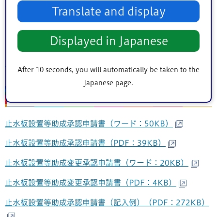
Translate and display
設置予定の止水板が助成対象になるか分からない場合は、
電話のほかに下記フォームより相談を受け付けています。
Displayed in Japanese
電話もしくはメールに回答させていただきます。
止水板設置等助成オンライン相談フォーム
After 10 seconds, you will automatically be taken to the
Japanese page.
申請様式
止水板設置等助成承認申請書（ワード：50KB）
止水板設置等助成承認申請書（PDF：39KB）
止水板設置等助成変更承認申請書（ワード：20KB）
止水板設置等助成変更承認申請書（PDF：4KB）
止水板設置等助成承認申請書（記入例）（PDF：272KB）