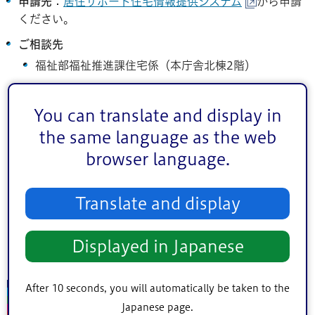
申請先
：
居住サポート住宅情報提供システム
から申請
ください。
ご相談先
福祉部福祉推進課住宅係（本庁舎北棟2階）
電話：
03-5662-0517
You can translate and display in
受付時間：平日午前9時～午後5時
the same language as the web
福祉サービスへのつなぎ先一覧（PDF：47KB）
browser language.
（本一覧は認定申請の際にご参照いただくものです。
窓口は地域や状況等により異なる場合があります。ご
不明な点は、一覧に記載の各機関へお問い合わせくだ
Translate and display
さい。）
江戸川区では、居住サポート住宅に関する補助金等の
Displayed in Japanese
制度はございません。あらかじめご了承ください。
After 10 seconds, you will automatically be taken to the
認定物件の検索について（住宅をお探し
Japanese page.