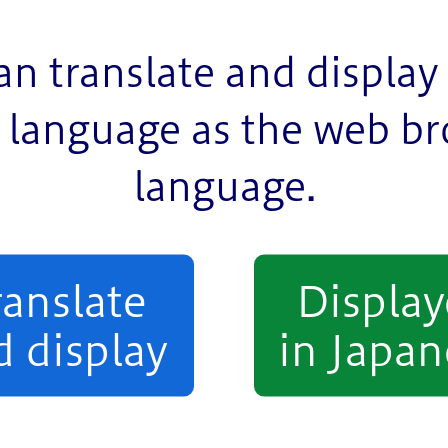
ードで おこなわれています。 がっこうや すくすく
うえには キラキラした かざりも かざられています
an translate and display 
language as the web b
language.
ranslate
Displa
d display
in Japan