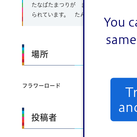
たなばたまつりが まいとし フラワーロ
られています。 たんざくだけでなく、 
You c
same 
場所
フラワーロード
T
an
投稿者