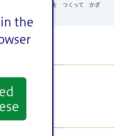
スクールで たんざくを つくって かざ
。
in the
rowser
yed
ese