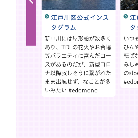
no
江戸川区公式インス
江
タグラム
タ
トをフォロー
タグ
新中川には屋形船が数多く
いつ
no）を付けて
あり、TDLの花火やお台場
ひん
だくと「えど
等バラエティに富んだコー
転ば
紹介させてい
スがあるのだが、新型コロ
みし
あります
ナ以降寂しそうに繋がれた
のsl
まま出航せず、なことが多
#ed
いみたい #edomono