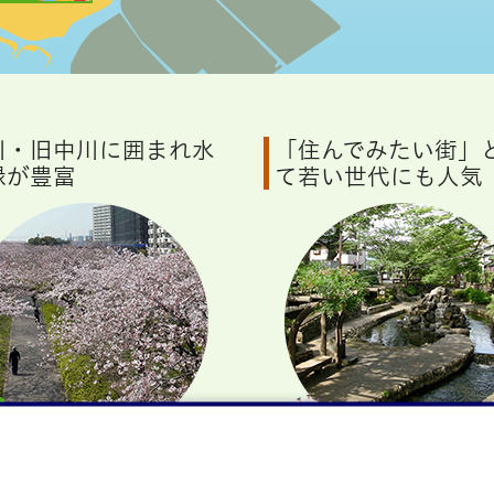
川・旧中川に囲まれ水
「住んでみたい街」
緑が豊富
て若い世代にも人気
小松川地区
葛西地区