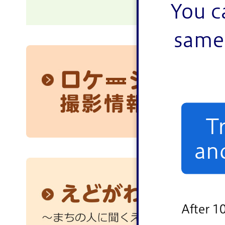
You c
same 
ロケーション撮影情報
T
an
江戸川Voice ～まちの人に聞くえどがわの魅力～
After 1