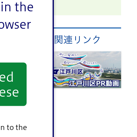
in the
rowser
関連リンク
yed
ese
n to the