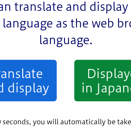
an translate and display 
language as the web b
language.
ranslate
Displa
d display
in Japan
0 seconds, you will automatically be take