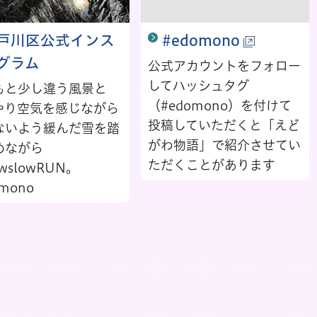
戸川区公式インス
#edomono
グラム
公式アカウントをフォロー
してハッシュタグ
もと少し違う風景と
（#edomono）を付けて
やり空気を感じながら
投稿していただくと「えど
ないよう緩んだ雪を踏
がわ物語」で紹介させてい
めながら
ただくことがあります
owslowRUN。
omono