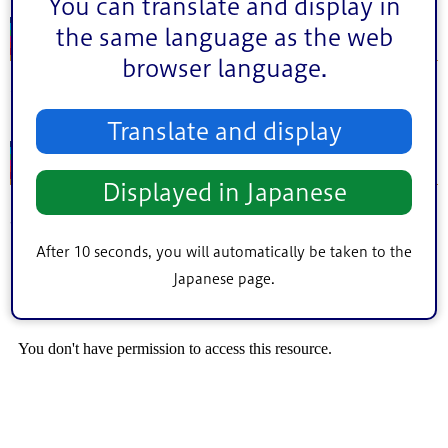
You can translate and display in
場所
the same language as the web
browser language.
江戸川
Translate and display
投稿者
Displayed in Japanese
小岩第三中学校3年
ペンネーム：
リュウ
After 10 seconds, you will automatically be taken to the
Japanese page.