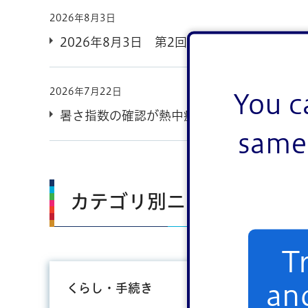
2026年8月3日
2026年8月3日 第2回脱炭素で暮らしの
2026年7月22日
You c
暑さ指数の確認が熱中症予防の第一歩です
same 
カテゴリ別ニュース一覧
T
an
くらし・手続き
子育