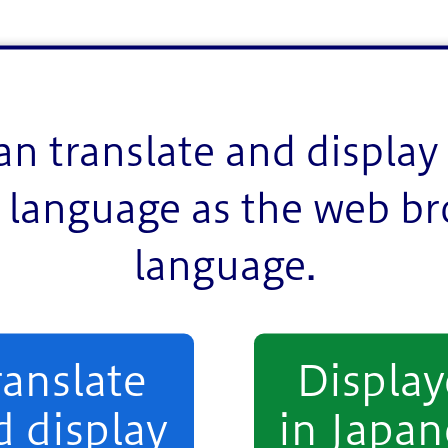
豊かさ実践事業「つながるえどがわ未来会議」８月6日開催
an translate and display 
language as the web b
language.
ranslate
Displa
d display
in Japan
て・教育
健康・医療・福祉