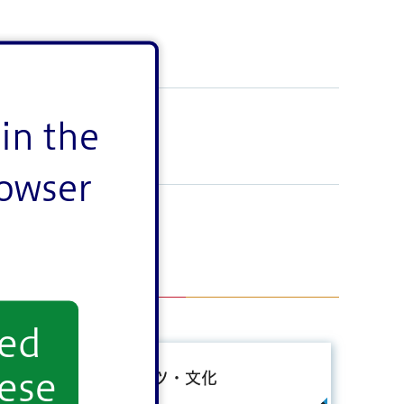
in the
rowser
yed
ese
スポーツ・文化