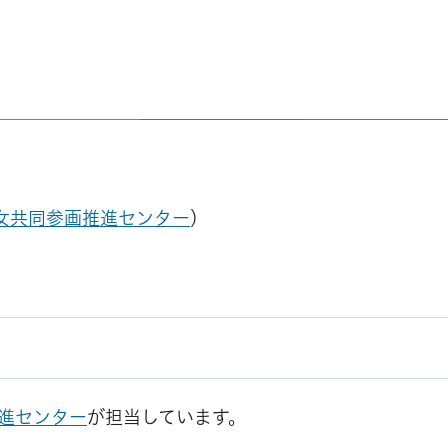
女共同参画推進センター
）
進センター
が担当しています。