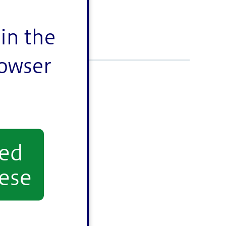
in the
rowser
yed
ese