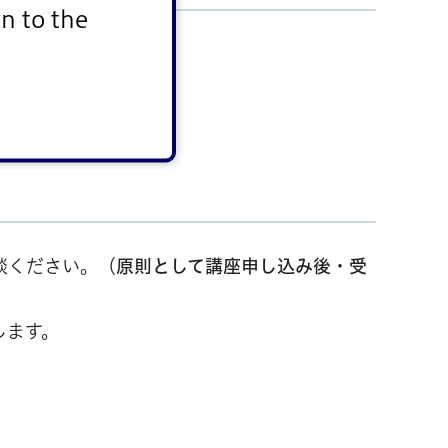
n to the
談ください。（
原則として講座申し込み後・受
します。