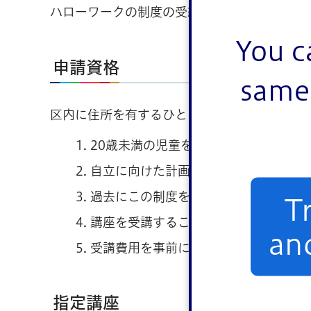
ハローワークの制度の受給資格がない方は、6
You c
申請資格
same 
区内に住所を有するひとり親家庭の母又は父
20歳未満の児童を扶養していること。
自立に向けた計画の策定を受けている
過去にこの制度を利用していないこと
T
講座を受講することが就業するために
an
受講費用を事前にご自身で負担できる
指定講座