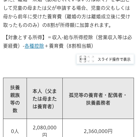
して児童の母または父が申請する場合、児童の父もしくは
母から前年に受けた養育費（離婚の方は離婚成立後に受け
取ったもののみ）の8割が所得額に加算されます。
【対象とする所得】＝収入-給与所得控除（営業収入等は必
要経費）-
各種控除
＋養育費（8割相当額）
スライド操作で表示
扶養
本人（父ま
親族
孤児等の養育者・配偶者・
たは母また
等の
扶養義務者
は養育者）
数
2,080,000
0人
2,360,000円
円