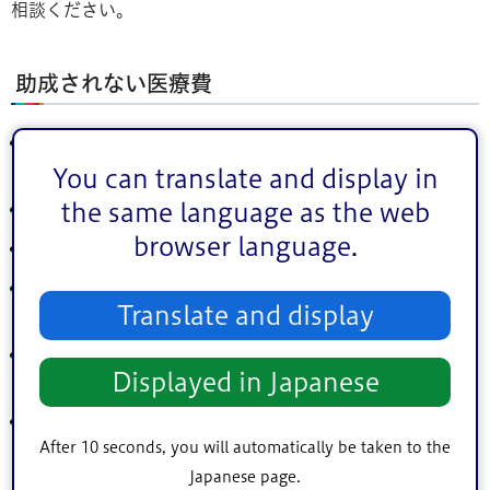
相談ください。
助成されない医療費
保険診療に該当しないもの（差額ベッド代・薬の容器
代・文書料・予防接種代・健診料など）
You can translate and display in
the same language as the web
入院時の食事代（食事療養標準負担額）
browser language.
交通事故などの第三者行為によるもの
学校、幼稚園、保育園の管理下でのけがによるもの（日
Translate and display
本スポーツ振興センター法が適用される医療費）
各健康保険組合等から支給される高額療養費、付加給付
Displayed in Japanese
金に該当するもの
特定の疾病で他の医療費助成制度で助成を受けられるも
After 10 seconds, you will automatically be taken to the
の（特定疾患（指定難病）医療費助成制度など）
Japanese page.