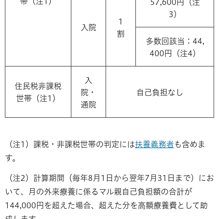
帯（注1）
57,600円（注
3）
1
入院
割
多数回該当：44,
400円（注4）
入
住民税非課税
院・
自己負担なし
世帯（注1）
通院
（注1）課税・非課税世帯の判定には
扶養義務者
も含めま
す。
（注2）計算期間（毎年8月1日から翌年7月31日まで）にお
いて、月の外来療養に係るマル親自己負担額の合計が
144,000円を超えた場合、超えた分を高額療養費として助
成します。