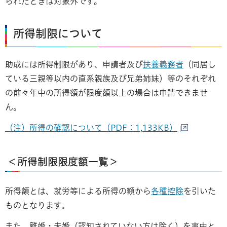
られたときは対象外です。
所得制限
について
助成には所得制限があり、申請者及び
扶養義務者
（同居し
ている三親等以内の直系親族及び兄弟姉妹）等のそれぞれ
の前々年中の所得額が限度額以上の場合は申請できませ
ん。
（注）所得の確認について（PDF：1,133KB）
＜所得制限限度額一覧＞
所得額とは、就労等による所得の額から
各種控除
を引いた
ものとなります。
また、離婚・未婚（認知されていない方は除く）を事由と