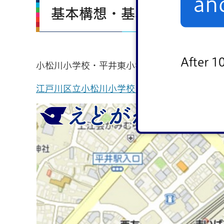
an
基本構想・基本計画
After 1
小松川小学校・平井東小学校統合校の改築に向
江戸川区立小松川小学校・平井東小学校 統合校 