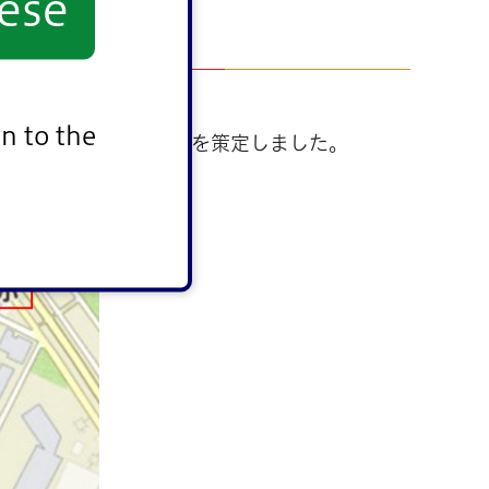
ese
n to the
 基本構想・基本計画』を策定しました。
6KB）