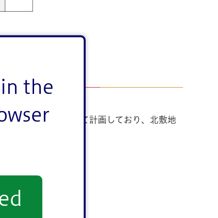
in the
rowser
校プールの拠点校として計画しており、北敷地
yed