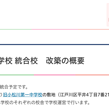
学校 統合校 改築の概要
に統合予定です。
り
旧小松川第一中学校
の敷地（江戸川区平井4丁目7番2
小学校のそれぞれの校舎で学校運営で行います。