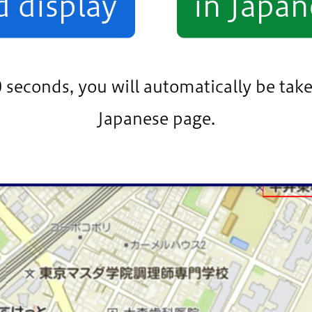
d display
in Japan
0 seconds, you will automatically be take
け、『江戸川区立小松川小学校・平井東小学校 統合校
Japanese page.
基本構想・基本計画（令和6年3月策定）（PDF：9,79