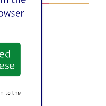
rowser
た。
yed
ese
n to the