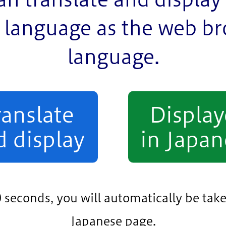
language as the web b
松江第一中学校改築基本構想・基本計画』を策定しまし
language.
（PDF：6,317KB）
ranslate
Displa
d display
in Japan
0 seconds, you will automatically be take
Japanese page.