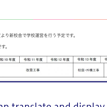
年度より新校舎で学校運営を行う予定です。
です。
an translate and display 