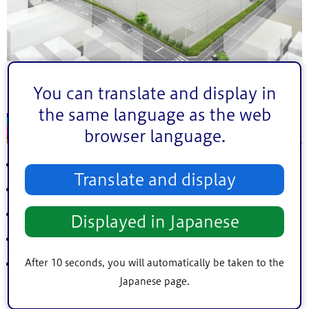
You can translate and display in
the same language as the web
新校舎の概要
browser language.
延床面積：8,503.42平方メートル
Translate and display
敷地面積：8,517.33平方メートル
階数：地上5階
Displayed in Japanese
建物高さ：約21メートル
After 10 seconds, you will automatically be taken to the
教室等配置
普通教室、特別教室、管理諸室、屋内運動場、武道場、
Japanese page.
プール、給食室、PTA室