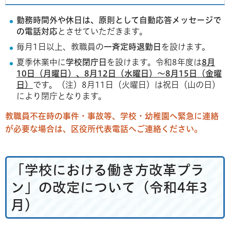
勤務時間外や休日は、原則として自動応答メッセージで
の電話対応
とさせていただきます。
毎月1日以上、教職員の
一斉定時退勤日
を設けます。
夏季休業中に
学校閉庁日
を設けます。令和8年度は
8月
10日（月曜日）、8月12日（水曜日）～8月15日（金曜
日）
です。（注）8月11日（火曜日）は祝日（山の日）
により閉庁となります。
教職員不在時の事件・事故等、学校・幼稚園へ緊急に連絡
が必要な場合は、区役所代表電話へご連絡ください。
「学校における働き方改革プラ
ン」の改定について（令和4年3
月）