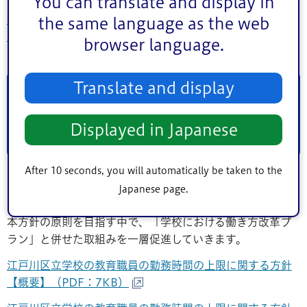
You can translate and display in
学校における働き方改革プラン【令和4年3月改定】
the same language as the web
（PDF：558KB）
browser language.
Translate and display
「江戸川区立学校の教育職員の勤
務時間の上限に関する方針」につ
Displayed in Japanese
いて（令和元年8月）
After 10 seconds, you will automatically be taken to the
区立小学校、中学校、幼稚園の教育職員の勤務時間に関す
Japanese page.
る原則を示すものとして本方針を策定しました。
本方針の原則を目指す中で、「学校における働き方改革プ
ラン」と併せた取組みを一層促進していきます。
江戸川区立学校の教育職員の勤務時間の上限に関する方針
【概要】（PDF：7KB）