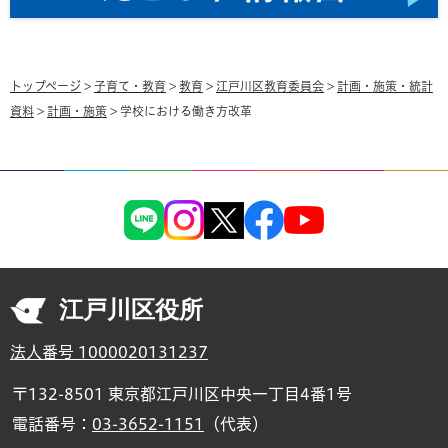
トップページ
>
子育て・教育
>
教育
>
江戸川区教育委員会
>
計画・施策・統計
資料
>
計画・施策
> 学校における働き方改革
江戸川区役所
法人番号 1000020131237
〒132-8501 東京都江戸川区中央一丁目4番1号
電話番号：
03-3652-1151
（代表）