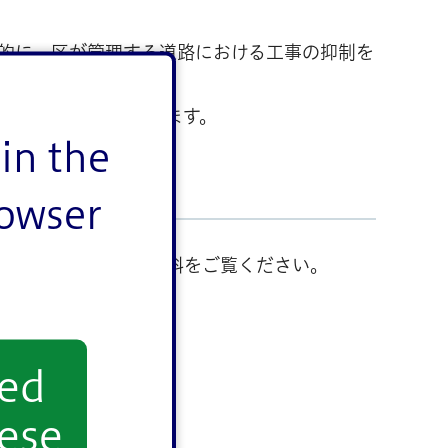
的に、区が管理する道路における工事の抑制を
以外の施工は中止されます。
in the
rowser
止の特例等は以下の資料をご覧ください。
yed
ese