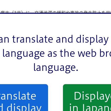
度末（3月）に、交通渋滞の緩和や事故の発生防止を目
施する道路の維持管理作業、ライフライン等の緊急工事
an translate and display 
区域
language as the web b
language.
線・区域、抑制期間中の工事中止箇所の取扱い、工事中
87KB）
KB）
ranslate
Displa
）
）
d display
in Japan