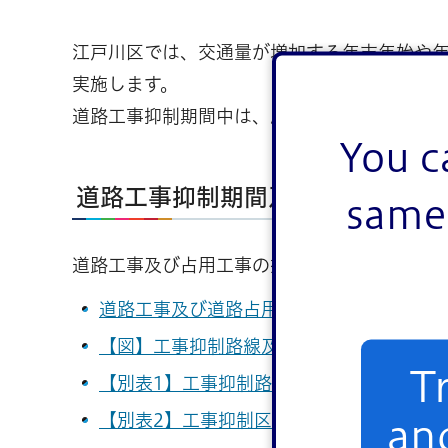
江戸川区では、交通量が増加する年末年始や年
実施します。
道路工事抑制期間中は、原則として、区が実
You c
道路工事抑制期間及び抑制路線・
same 
道路工事及び占用工事の抑制期間及び抑制路
道路工事及び道路占用工事抑制方針（PDF：
【図】工事抑制路線及び区域（PDF：656
T
【別表1】工事抑制路線一覧（PDF：55KB
【別表2】工事抑制区域一覧（PDF：40KB
an