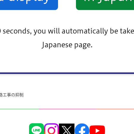
0 seconds, you will automatically be take
います。
Japanese page.
道路工事の抑制