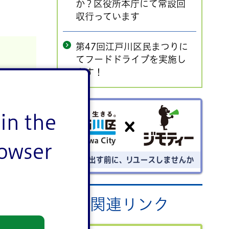
か？区役所本庁にて常設回
収行っています
第47回江戸川区民まつりに
てフードドライブを実施し
ます！
ごみを出す前にリユースしません
in the
か？
rowser
関連リンク
DF：