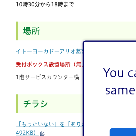
10時30分から18時まで
場所
イトーヨーカドーアリオ葛西店（東京都江戸川区
受付ボックス設置場所（無人での受付となります
You c
1階サービスカウンター横
same 
チラシ
「もったいない」を「ありがとう」へ、イトーヨ
492KB）