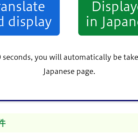
ranslate
Displa
d display
in Japan
類
品は除きます）
0 seconds, you will automatically be take
Japanese page.
件