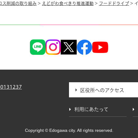
ロス削減の取り組み
>
えどがわ食べきり推進運動
>
フードドライブ
> 
0131237
区役所へのアクセス
利用にあたって
Copyright © Edogawa city. All rights reserved.