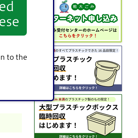
yed
ese
n to the