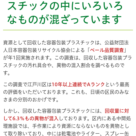
スチックの中にいろいろ
なものが混ざっています
資源として回収した容器包装プラスチックは、公益財団法
人日本容器包装リサイクル協会による「
ベール品質調査
」
が年1回実施されます。この調査は、回収した容器包装プラ
スチックの汚れ具合や、異物の混入割合を調べるもので
す。
この調査で江戸川区は
10年以上連続でAランク
という最高
の評価をいただいております。これも、日頃の区民のみな
さまの分別のおかげです。
しかし、回収した容器包装プラスチックには、
回収量に対
して6.3％もの異物が混入
しております。区内にある中間処
理施設では、手作業により資源にならないものを異物とし
て取り除いており、中には乾電池やライター、スプレー缶