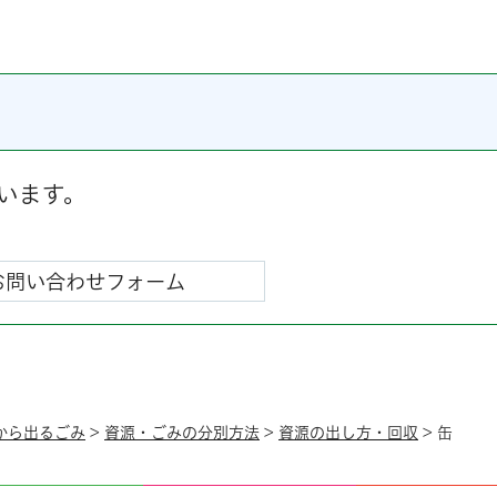
います。
から出るごみ
>
資源・ごみの分別方法
>
資源の出し方・回収
> 缶