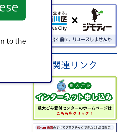
ese
ごみを出す前にリユースしません
か？
n to the
関連リンク