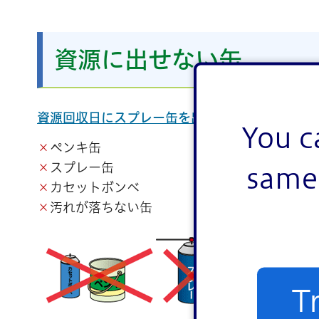
資源に出せない缶
資源回収日にスプレー缶を出さないください！
You c
×
ペンキ缶
×
スプレー缶
same 
×
カセットボンベ
×
汚れが落ちない缶
T