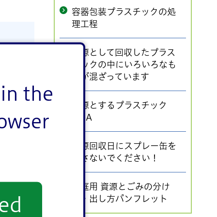
容器包装プラスチックの処
理工程
資源として回収したプラス
チックの中にいろいろなも
のが混ざっています
in the
資源とするプラスチック
rowser
Q&A
資源回収日にスプレー缶を
出さないでください！
家庭用 資源とごみの分け
方・出し方パンフレット
yed