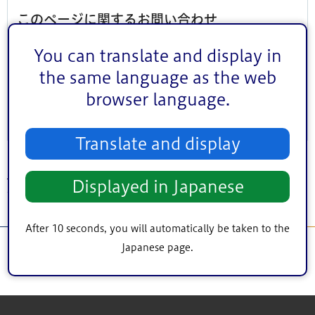
このページに関するお問い合わせ
You can translate and display in
このページは
危機管理部防災危機管理課
が担当してい
the same language as the web
ます。
browser language.
Translate and display
トップページ
>
防災・安全
>
防災
>
お知らせ
> 停電復旧のお知らせ（12月26日
Displayed in Japanese
午後3時17分）
After 10 seconds, you will automatically be taken to the
Japanese page.