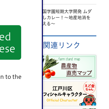
愛国学園短期大学開発 ムダ
なしカレー！～地産地消を
考える～
yed
関連リンク
ese
n to the