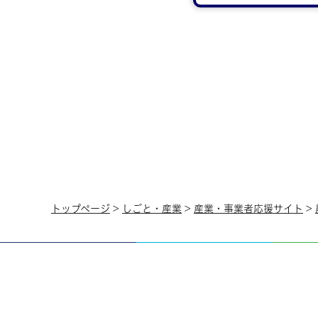
トップページ
>
しごと・産業
>
産業・事業者応援サイト
>