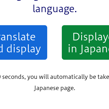
language.
ranslate
Displa
d display
in Japan
0 seconds, you will automatically be take
Japanese page.