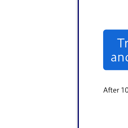
T
an
After 1