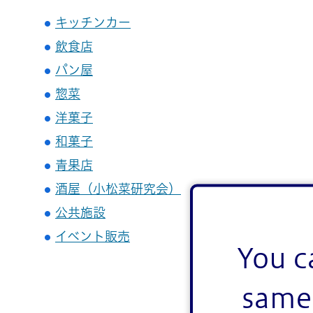
キッチンカー
飲食店
パン屋
惣菜
洋菓子
和菓子
青果店
酒屋（小松菜研究会）
公共施設
イベント販売
You c
same 