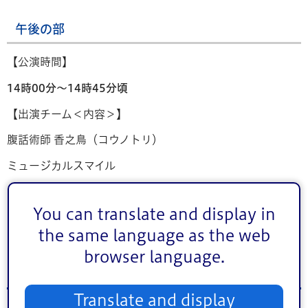
午後の部
【公演時間】
14時00分～14時45分頃
【出演チーム＜内容＞】
腹話術師 香之鳥（コウノトリ）
ミュージカルスマイル
NORAIVO（ノライヴォ）
You can translate and display in
（注意）観覧状況によっては入場を制限する場合がござい
the same language as the web
ます。
browser language.
小松菜タワー展示
Translate and display