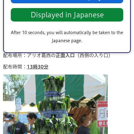
江戸川区特産の小松菜を積み上げ、2mもの高さのタワーと
して展示します。
Displayed in Japanese
展示後は来場者に無料配布を行います。
【『整理券』の配布について】
After 10 seconds, you will automatically be taken to the
Japanese page.
先着200枚限定で『整理券』を配布します。
配布場所：アリオ葛西の
正面入口
（西側の入り口）
配布時間：
13時30分