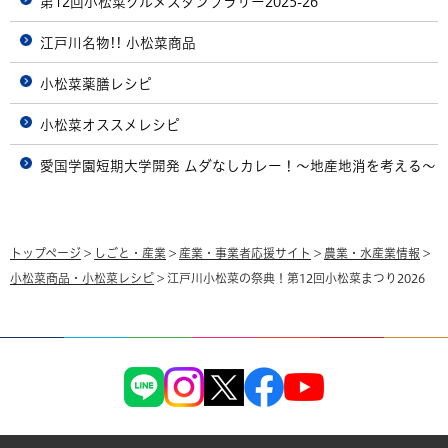
第12回小松菜グルメスタンプラリー2025-26
江戸川名物!! 小松菜商品
小松菜薬膳レシピ
小松菜オススメレシピ
愛国学園短期大学開発 ムダなしカレー！～地産地消を考える～
トップページ
>
しごと・産業
>
産業・事業者応援サイト
>
農業・水産業情報
>
小松菜商品・小松菜レシピ
> 江戸川小松菜の祭典！第12回小松菜まつり2026