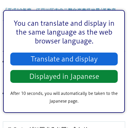
「平成19年度 江戸川区内の二酸化炭素排出量(係数変
動)」（PDF：13KB）
You can translate and display in
the same language as the web
エコタウンえどがわ推進計画の二酸化炭素削減
browser language.
目標
Translate and display
第1次目標
2008（平成20）年度から2012（平成24）年度までの5
Displayed in Japanese
年間でエネルギー起源二酸化炭素を
平均して年間16万ト
ン（2004年度比6％）削減
After 10 seconds, you will automatically be taken to the
第2次目標
2017（平成29）年度にエネルギー起源二酸化炭素を
年間
Japanese page.
34万トン（2004年度比14％）削減