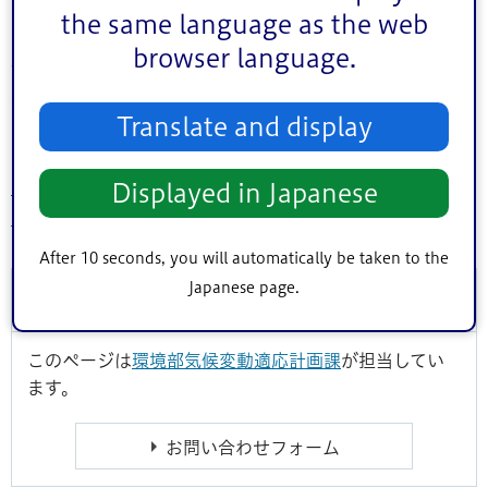
the same language as the web
削減に表れたものです。
browser language.
今後も、区民・事業者のみなさんとともに、温室効果ガス
排出量削減の取り組みを進めていきます。
Translate and display
詳しくは下記をご覧ください。
2020年(令和2年)度 江戸川区内の温室効果ガス・二酸化炭
Displayed in Japanese
素排出量（PDF：395KB）
After 10 seconds, you will automatically be taken to the
Japanese page.
このページに関するお問い合わせ
このページは
環境部気候変動適応計画課
が担当してい
ます。