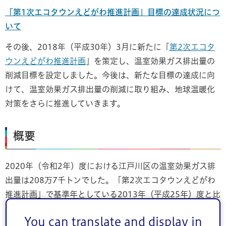
「第1次エコタウンえどがわ推進計画」目標の達成状況につ
いて
その後、2018年（平成30年）3月に新たに「
第2次エコタ
ウンえどがわ推進計画
」を策定し、温室効果ガス排出量の
削減目標を設定しました。今後は、新たな目標の達成に向
けて、温室効果ガス排出量の削減に取り組み、地球温暖化
対策をさらに推進していきます。
概要
2020年（令和2年）度における江戸川区の温室効果ガス排
出量は208万7千トンでした。「第2次エコタウンえどがわ
推進計画」で基準年としている2013年（平成25年）度と比
較して、44万4千トン（17.5％）の減少となります。これ
You can translate and display in
は、区民や事業者のみなさんの省エネ活動が温室効果ガス