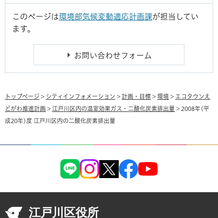
このページは
環境部気候変動適応計画課
が担当してい
ます。
トップページ
>
シティインフォメーション
>
計画・目標
>
環境
>
エコタウンえ
どがわ推進計画
>
江戸川区内の温室効果ガス・二酸化炭素排出量
> 2008年(平
成20年)度 江戸川区内の二酸化炭素排出量
江戸川区役所