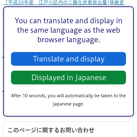
「平成20年度 江戸川区内の二酸化炭素排出量(係数変
動)」（PDF：14KB）
You can translate and display in
the same language as the web
エコタウンえどがわ推進計画の二酸化炭素削減
browser language.
目標
Translate and display
第1次目標
2008（平成20）年度から2012（平成24）年度までの5
年間の平均で、エネルギー起源二酸化炭素を
2004年度比
Displayed in Japanese
6％（16万トン）削減
第2次目標
After 10 seconds, you will automatically be taken to the
2017（平成29）年度にエネルギー起源二酸化炭素を
Japanese page.
2004年度比14％（34万トン）削減
このページに関するお問い合わせ