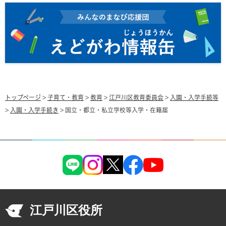
トップページ
>
子育て・教育
>
教育
>
江戸川区教育委員会
>
入園・入学手続等
>
入園・入学手続き
> 国立・都立・私立学校等入学・在籍届
江戸川区役所