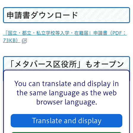
申請書ダウンロード
「国立・都立・私立学校等入学・在籍届」申請書（PDF：
73KB）
「メタバース区役所」もオープン
しています！
You can translate and display in
the same language as the web
インターネット上の仮想空間の「メタバース区役所」で
も、実際の区役所にいるかのように相談や、電子申請の手
browser language.
続き支援が受けられます。
お手持ちのパソコン・スマホでどこからでもご利用いただ
Translate and display
けます。