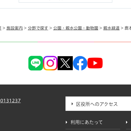
要
>
施設案内
>
分野で探す
>
公園・親水公園・動物園
>
親水緑道
> 鹿
0131237
区役所へのアクセス
利用にあたって