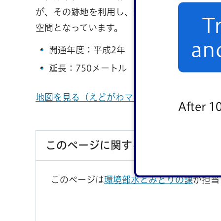
が、その跡地を利用し、四季折々の緑とせせ
T
空間となっています。
an
開通年度：平成2年
延長：750メートル
地図を見る（えどがわマップへ）
After 1
このページに関するお問い合わせ
このページは
環境部水とみどりの課
が担当