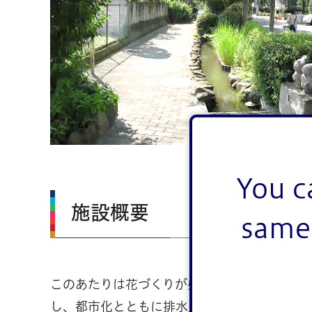
You c
施設概要
same 
このあたりは花づくりが盛んだったため、「
し、都市化とともに排水路となり、蓋をかけ