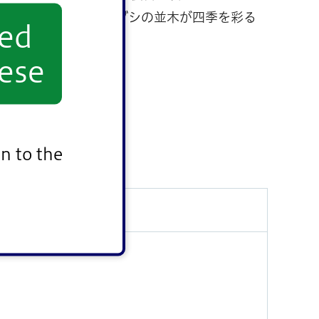
カにふさわしく桜やコブシの並木が四季を彩る
yed
ese
n to the