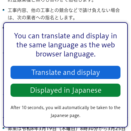
工事内容、他の工事との競合などで請け負えない場合
は、次の業者への指名とします。
現場着手には施工体制台帳の提出が必須となります。
You can translate and display in
the same language as the web
登録方法
browser language.
年契希望者は下記フォームよりお申込みください。申し込
Translate and display
みは
令和8年3月19日（木曜日）8時30分
から開始になりま
す。
Displayed in Japanese
登録フォーム
After 10 seconds, you will automatically be taken to the
登録台帳への登録
Japanese page.
募集は
令和8年3月19日（木曜日）8時30分
から
3月25日