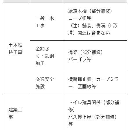
緑道木橋（部分補修）
一般土木
ロープ柵等
工事
（注）舗装、側溝（L形
溝）関連は含まない
土木維
金網さ
持工事
橋梁（部分補修）
く・鉄鋼
パーゴラ等
加工
交通安全
横断抑止柵、カーブミラ
施設
ー、区画線等
トイレ建具関係（部分補
建築工
修）
事
バス停上屋（部分補修）
等