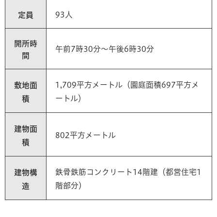
93人
定員
開所時
午前7時30分～午後6時30分
間
1,709平方メートル（園庭面積697平方メ
敷地面
ートル）
積
建物面
802平方メートル
積
鉄骨鉄筋コンクリート14階建（都営住宅1
建物構
階部分）
造