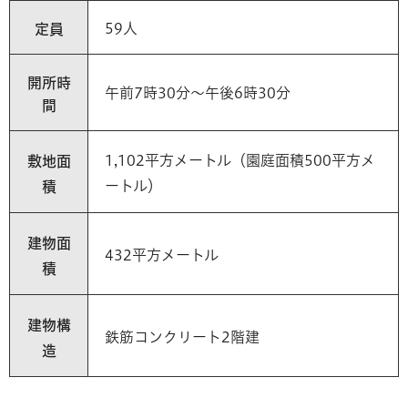
59人
定員
開所時
午前7時30分～午後6時30分
間
1,102平方メートル（園庭面積500平方メ
敷地面
ートル）
積
建物面
432平方メートル
積
建物構
鉄筋コンクリート2階建
造