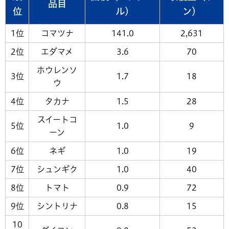
品目
位
ル)
ン）
1位
コマツナ
141.0
2,631
2位
エダマメ
3.6
70
ホウレンソ
3位
1.7
18
ウ
4位
タカナ
1.5
28
スイートコ
5位
1.0
9
ーン
6位
ネギ
1.0
19
7位
シュンギク
1.0
40
8位
トマト
0.9
72
9位
シントリナ
0.8
15
10