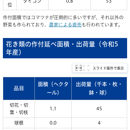
ダイコン
0.8
53
位
作付面積ではコマツナが圧倒的に多いですが、それ以外の
野菜も作られており、
農家による直売
も行われています。
花き類の作付延べ面積・出荷量（令和5
年産）
スライド操作で表示
面積
（ヘクタ
出荷量（千本・枚・
品目
ール)
鉢・球）
切花・切
1.1
45
葉・切枝
球根
0.0
4