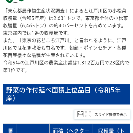
「東京都農作物生産状況調査」によると江戸川区の小松菜
収穫量（令和5年産）は2,631トンで、東京都全体の小松菜
収穫量（6,465トン）の約40パーセントを占めています。
東京都内では1番の収穫量です。
また、「東京の花どころ江戸川」と言われるように、江戸
川区では花き栽培も有名です。朝顔・ポインセチア・各種
花苗等様々な品種が生産されています。
令和5年の江戸川区の農業産出額は1,312百万円で23区内で
第1位です。
野菜の作付延べ面積上位品目（令和5年
産）
スライド操作で表示
順
面積
（ヘクター
収穫量（ト