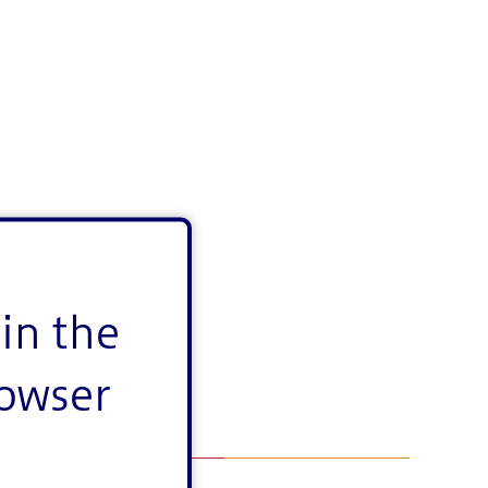
in the
rowser