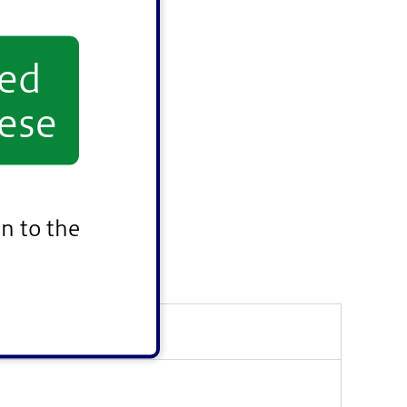
yed
ese
n to the