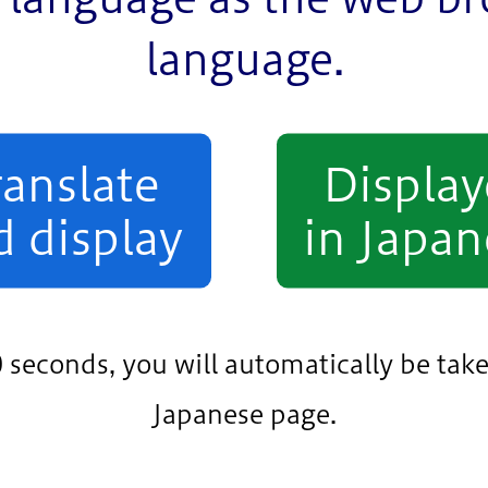
language.
ranslate
Displa
d display
in Japan
の戸籍住民係へお問い合わせください。
0 seconds, you will automatically be take
Japanese page.