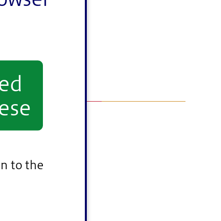
yed
ese
n to the