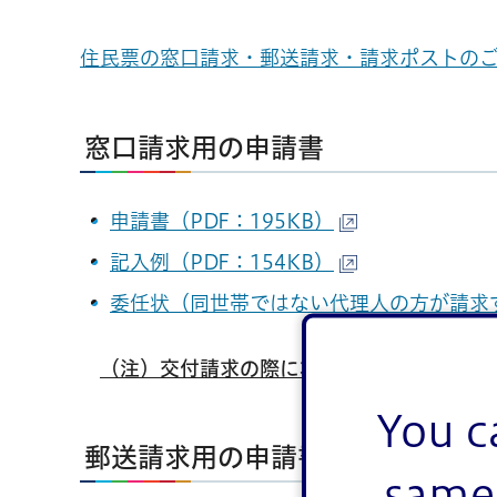
住民票の窓口請求・郵送請求・請求ポストの
窓口請求用の申請書
申請書（PDF：195KB）
記入例（PDF：154KB）
委任状（同世帯ではない代理人の方が請求
（注）交付請求の際に本人確認を行います。
You c
郵送請求用の申請書
same 