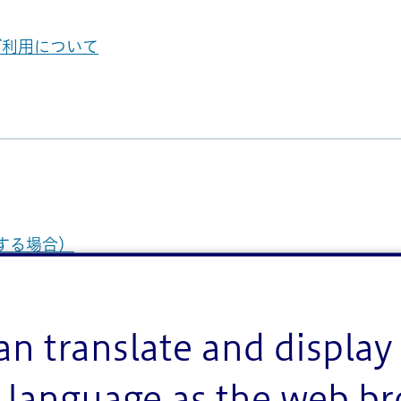
ご利用について
する場合）
詳しくは
「異動手続、証明書交付手続きの本人確認」
an translate and display 
language as the web b