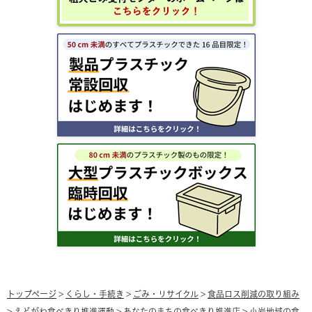
トップページ
>
くらし・手続き
>
ごみ・リサイクル
>
食品ロス削減の取り組み
>
えどがわ食べきり推進運動
>
あなたのまちの食べきり推進店
>
小岩地域の食