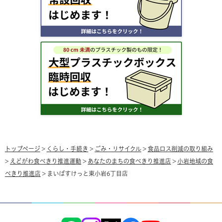
トップページ
>
くらし・手続き
>
ごみ・リサイクル
>
食品ロス削減の取り組み
>
えどがわ食べきり推進運動
>
あなたのまちの食べきり推進店
>
小岩地域の食
べきり推進店
> まいばすけっと東小岩6丁目店