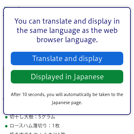
作り方
たっぷりの湯をわかしておく。（麺ゆで）1％の塩（分
量外）を入れて、パスタをゆでる。（約7分）
鍋に水を入れて沸騰させ、焼きのりをちぎりながら入れ
る。のりが柔らかくなったらゆで汁を大さじ1入れ、生
クリームを入れ、1を加えて塩、粉チーズで味を整える。
2.小松菜と切干しのサラダ
材料
(
2人分
)
江戸川産小松菜：80グラム
切干し大根：5グラム
ロースハム薄切り：1枚