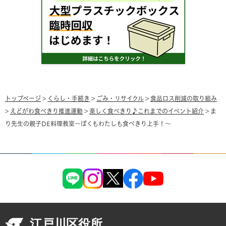
トップページ
>
くらし・手続き
>
ごみ・リサイクル
>
食品ロス削減の取り組み
>
えどがわ食べきり推進運動
>
楽しく食べきり♪これまでのイベント紹介
> ま
り先生の親子DE料理教室～ぼくもわたしも食べきり上手！～
江戸川区役所