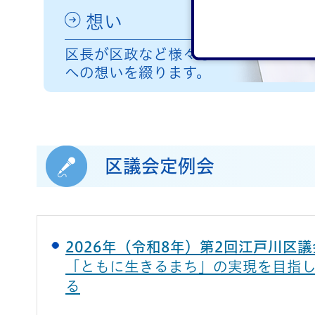
想い
区長が区政など様々なこと
への想いを綴ります。
区議会定例会
2026年（令和8年）第2回江戸川区
「ともに生きるまち」の実現を目指
る