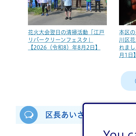
花火大会翌日の清掃活動「江戸
本区の
リバークリーンフェスタ」
川区花
【2026（令和8）年8月2日】
れまし
月1日
区長あいさつ
You c