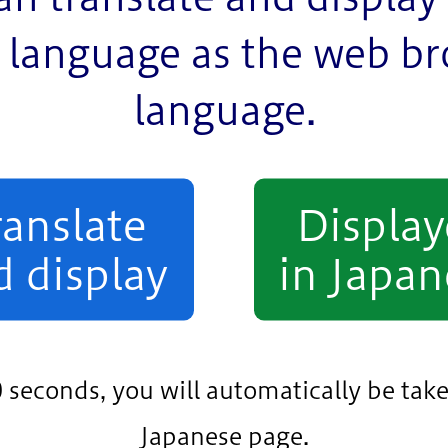
生きるまち 江戸川区
language as the web b
かな自然環境と人情あふれるまち江戸川区。こ
language.
よりよいものにしていこうという区民の皆さま
皆さまの活動は、区が目指す共生社会「ともに
っています。その時代ごとにさまざまな課題が
ふれる江戸川区の発展に向け、区民の皆さまと
ranslate
Displa
d display
in Japan
0 seconds, you will automatically be take
Japanese page.