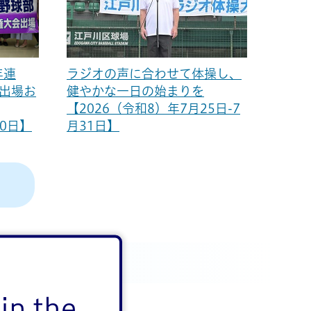
年連
ラジオの声に合わせて体操し、
園出場お
健やかな一日の始まりを
【2026（令和8）年7月25日-7
30日】
月31日】
る
in the