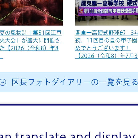
夏の風物詩「第51回江戸
関東一高硬式野球部 3
火大会」が盛大に開催さ
続、11回目の夏の甲子
た【2026（令和8）年8
めでとうございます！
】
【2026（令和8）年7月
区長フォトダイアリーの一覧を見
an translate and display 