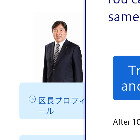
ともに
same 
水と緑豊
わがまちを
た。区民の
ギーだと思
して魅力あ
T
an
区長プロフィ
ール
After 1