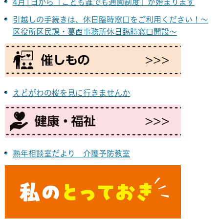
4月1日から「こども誰でも通園制度」が始まります
引越しの手続きは、休日臨時窓口をご利用ください！～
区役所区民課・葛西事務所休日臨時窓口開設～
えどがわの桜を見に行きませんか
熟年相談室だより 介護予防教室