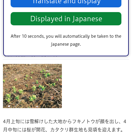
Translate and display
【費用】
3歳〜小学生の方→2000円、中学生以上の方
Displayed in Japanese
→3000円
（注）詳しくは塩沢江戸川荘（電話：
025-783-4701
）に
After 10 seconds, you will automatically be taken to the
お問い合わせください。
Japanese page.
自然満載の春の南魚沼
4月上旬には雪解けした大地からフキノトウが顔を出し、4
月中旬には桜が開花、カタクリ群生地も見頃を迎えます。