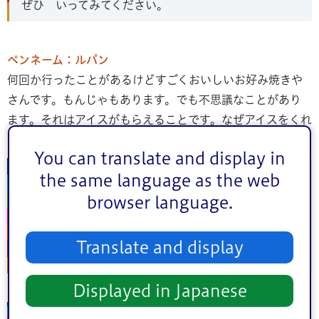
ぜひ いってみてください。
ペンネーム：ルパン
何回か行ったことがあるけどすごくおいしいお好み焼きや
さんです。もんじゃもあります。でも不思議なことがあり
ます。それはアイスがもらえることです。なぜアイスをくれ
るのか気になっていたので聞きたいです。
You can translate and display in
なんかいか いったことが あるけど すごく おい
the same language as the web
しい おこのみやきやさんです。 もんじゃも あり
browser language.
ます。 でも ふしぎな ことが あります。 それ
は アイスが もらえること です。 なぜ アイス
Translate and display
をくれるのか きになっていたので ききたいです。
Displayed in Japanese
場所