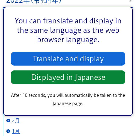
2022年(令和4年)
12月
You can translate and display in
11月
the same language as the web
10月
browser language.
9月
8月
Translate and display
7月
Displayed in Japanese
6月
5月
After 10 seconds, you will automatically be taken to the
4月
Japanese page.
3月
2月
1月