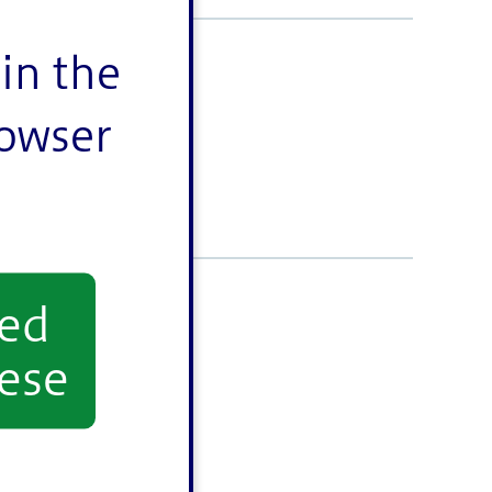
in the
rowser
yed
ese