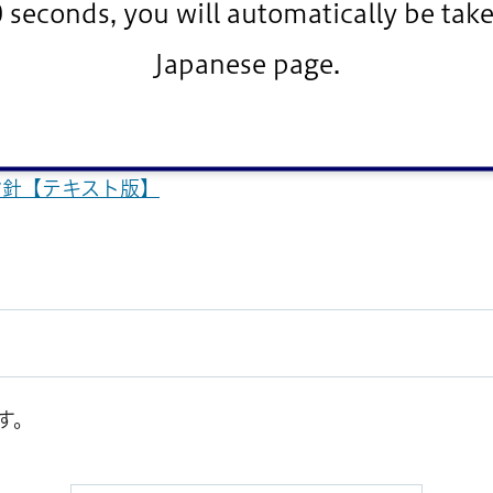
0 seconds, you will automatically be take
Japanese page.
指針【テキスト版】
す。