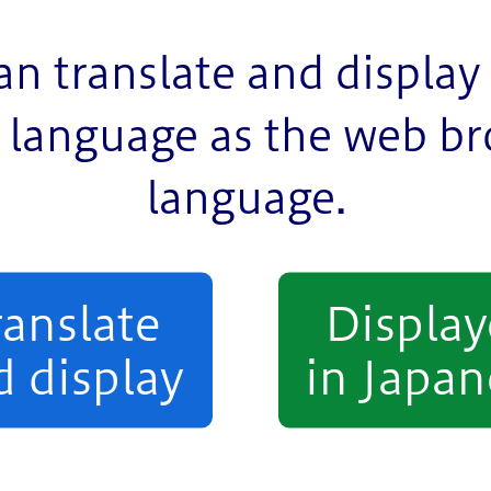
an translate and display 
56KB）
language as the web b
制度運用指針（案）【テキスト版】
language.
果、2件（2名）のご意見をいただきました。
ranslate
Displa
用指針（案）の意見募集の結果（PDF：140KB）
d display
in Japan