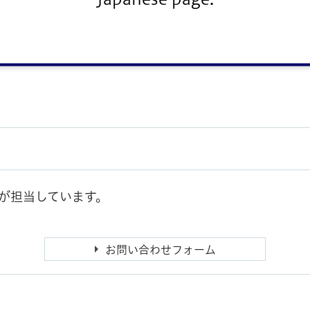
8KB）
DF：11KB）
【テキスト版】
が担当しています。