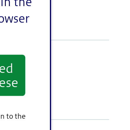
in the
rowser
yed
ese
n to the