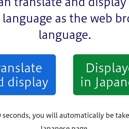
an translate and display 
）（PDF：151KB）
（案）【テキスト版】
language as the web b
language.
果、43件（17名）のご意見をいただきました。
ranslate
Displa
の結果（PDF：216KB）
d display
in Japan
推進係
課改築推進係
0 seconds, you will automatically be take
Japanese page.