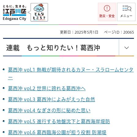
江戸川区
防災・安全
メニュー
更新日：2025年5月1日
ページID：20065
連載 もっと知りたい！葛西沖
葛西沖 vol.1 熱戦が期待されるカヌー・スラロームセンタ
ー
葛西沖 vol.2 世界に誇れる葛西沖へ
葛西沖 vol.3 葛西沖によみがえった自然
葛西沖 vol.4 なぎさの形に秘めた思い
葛西沖 vol.5 進行する地盤沈下と葛西海岸堤防
葛西沖 vol.6 葛西臨海公園が担う役割 防潮堤