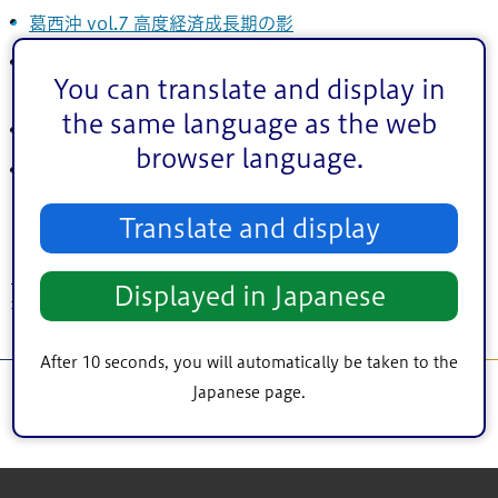
葛西沖 vol.7 高度経済成長期の影
葛西沖 vol.8 歴史を物語る石碑「将監の鼻」と区画整理
You can translate and display in
事業
the same language as the web
葛西沖 vol.9 住みよく美しいまちを支える都市基盤
browser language.
葛西沖 vol.10 自然と都市が調和したまちづくり
Translate and display
トップページ
>
シティインフォメーション
>
広報・広聴
>
広報えどがわ
>
連載
Displayed in Japanese
> 連載 もっと知りたい！葛西沖
After 10 seconds, you will automatically be taken to the
Japanese page.