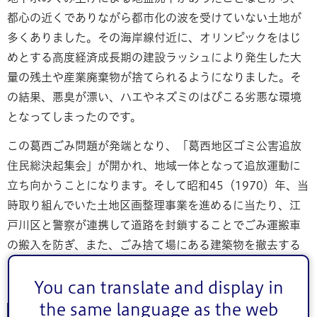
都心の近くでありながら都市化の波を受けていない土地が
多くありました。その海岸線付近に、オリンピックをはじ
めとする高度経済成長期の建設ラッシュにより発生した大
量の残土や産業廃棄物が捨てられるようになりました。そ
の結果、悪臭が漂い、ハエやネズミのはびこる劣悪な環境
となってしまったのです。
この葛西ごみ問題が発端となり、「葛西地区ゴミ公害追放
住民総決起集会」が開かれ、地域一体となって追放運動に
立ち向かうことになります。そして昭和45（1970）年、当
時取り組んでいた土地区画整理事業を進めるに当たり、江
戸川区と警察が連携して道路を封鎖することでごみ運搬車
の搬入を防ぎ、また、ごみ捨て場にある建築物を撤去する
ため行政代執行（法的手段）を行うなど強硬手段を取るこ
とで解決しました。
You can translate and display in
the same language as the web