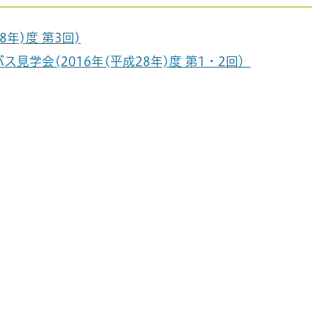
年)度 第3回)
学会(2016年(平成28年)度 第1・2回）