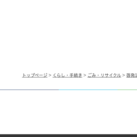
トップページ
>
くらし・手続き
>
ごみ・リサイクル
>
啓発