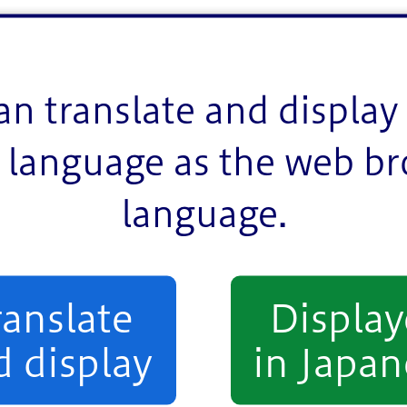
an translate and display 
language as the web b
language.
ranslate
Displa
d display
in Japan