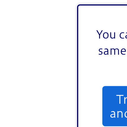
You c
same 
T
an