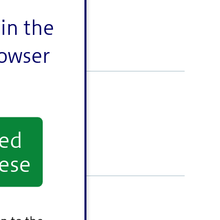
in the
rowser
ょう。
yed
ese