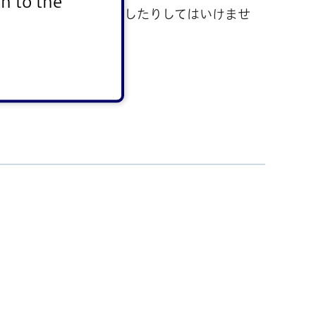
n to the
がある者に酒類を提供したりしてはいけませ
した場合）