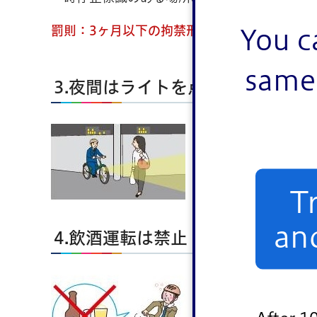
罰則：3ヶ月以下の拘禁刑又は5万円以下の罰
You c
same 
3.夜間はライトを点灯
無灯火は、他から自
安全のため、夜間は
罰則：5万円以下の
T
an
4.飲酒運転は禁止
お酒を飲んで運転
自動車の場合と同