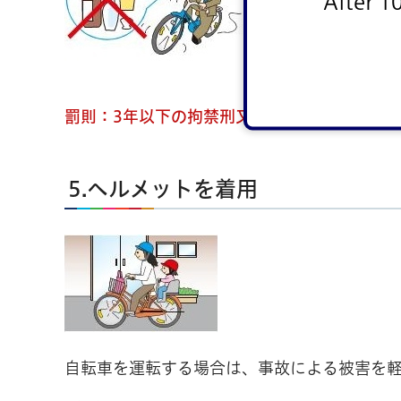
After 1
また、酒気を帯び
ん。
罰則：5年以下の
罰則：3年以下の拘禁刑又は50万円以下の罰
5.ヘルメットを着用
自転車を運転する場合は、事故による被害を