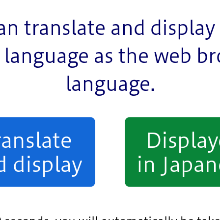
金
an translate and display 
language as the web b
language.
転車が見えにくくなるので非常に危険です。
ライトを点灯し、反射器材を備えた自転車を運転しまし
罰金
ranslate
Displa
d display
in Japan
することは、非常に危険です。
じく酒気を帯びて自転車を運転してはいけません。