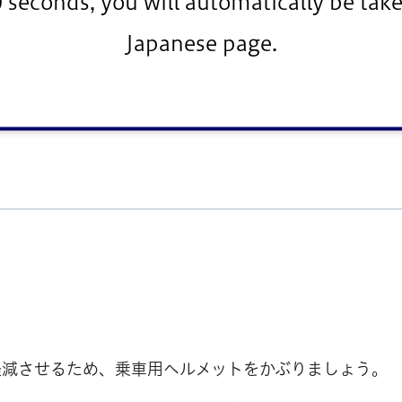
0 seconds, you will automatically be take
ている者に自転車を提供したり、飲酒運転を行うおそれ
Japanese page.
拘禁刑又は100万円以下の罰金
（酒に酔った状態で運転
金（酒気帯び運転した場合）
軽減させるため、乗車用ヘルメットをかぶりましょう。