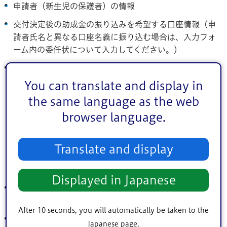
申請者（新生児の保護者）の情報
交付決定後の助成金の振り込みを希望する口座情報（申
請者氏名と異なる口座名義に振り込む場合は、入力フォ
ーム内の委任状について入力してください。）
新生児聴覚検査の受診年月日および検査費用（金額が不
明の場合は、受診した医療機関に確認してください。）
You can translate and display in
the same language as the web
＜画像データをアップロードするもの＞
browser language.
書類1枚につき、1つの画像データでアップロードしてくだ
さい。
Translate and display
スマートフォンのカメラで撮影した画像からも選択できま
す。
Displayed in Japanese
未使用の新生児聴覚検査受診票（電子申請後、1か月以内
に原本を郵送または持参してください。）
After 10 seconds, you will automatically be taken to the
新生児聴覚検査を受診した医療機関が発行した領収書・
Japanese page.