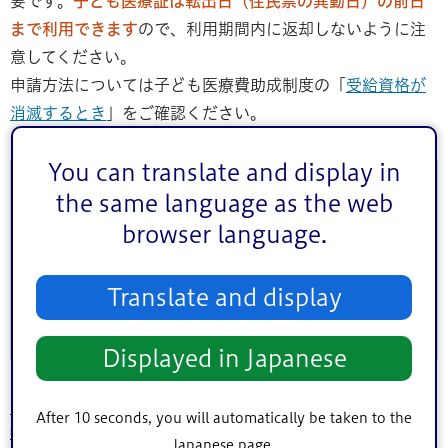
要です。
子ども医療証は転出日（住民票の異動日）の前日
まで利用できます
ので、利用期間内に返却しないように注
意してください。
申請方法については子ども医療費助成制度の「
受給資格が
消滅するとき
」をご確認ください。
You can translate and display in
このページに関するお問い合わせ
the same language as the web
browser language.
このページは
子ども家庭部児童家庭課
が担当していま
す。
Translate and display
Displayed in Japanese
トップページ
>
よくある問い合わせQ＆A
>
子育て・教育
>
子育て
>
子ども医
After 10 seconds, you will automatically be taken to the
療証
> 家族全員で引っ越しをしました。子ども医療証で必要な手続きはありま
Japanese page.