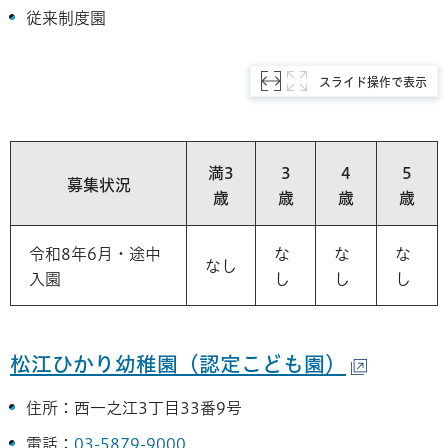
従来制度園
スライド操作で表示
満3
3
4
5
募集状況
歳
歳
歳
歳
令和8年6月・途中
な
な
な
なし
入園
し
し
し
松江ひかり幼稚園（認定こども園）
住所：西一之江3丁目33番9号
電話：
03-5879-9000