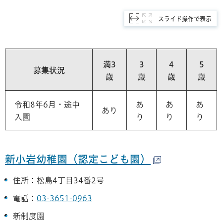
スライド操作で表示
満3
3
4
5
募集状況
歳
歳
歳
歳
令和8年6月・途中
あ
あ
あ
あり
入園
り
り
り
新小岩幼稚園（認定こども園）
住所：松島4丁目34番2号
電話：
03-3651-0963
新制度園