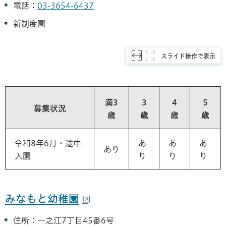
電話：
03-3654-6437
新制度園
スライド操作で表示
満3
3
4
5
募集状況
歳
歳
歳
歳
令和8年6月・途中
あ
あ
あ
あり
入園
り
り
り
みなもと幼稚園
住所：一之江7丁目45番6号