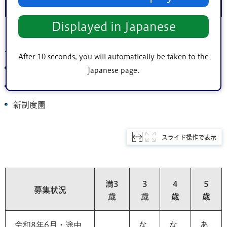
入園
り
し
し
Displayed in Japanese
葛西めぐみこども園（認定こども園）
After 10 seconds, you will automatically be taken to the
住所：北葛西2丁目25番4号
Japanese page.
電話：
03-5667-1170
新制度園
スライド操作で表示
満3
3
4
5
募集状況
歳
歳
歳
歳
令和8年6月・途中
な
な
あ