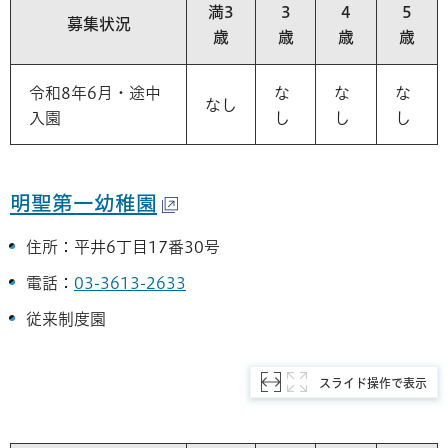
満3
3
4
5
募集状況
歳
歳
歳
歳
令和8年6月・途中
な
な
な
なし
入園
し
し
し
明聖第一幼稚園
住所：平井6丁目17番30号
電話：
03-3613-2633
従来制度園
スライド操作で表示