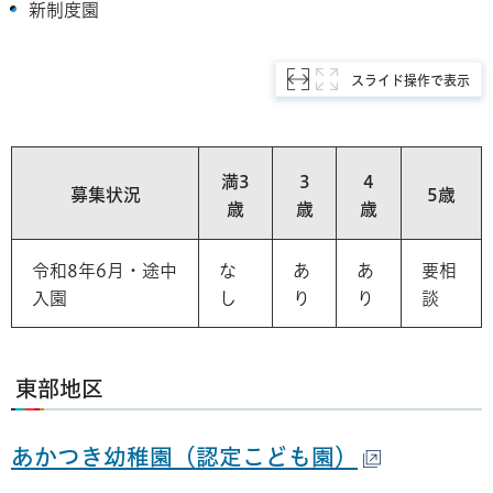
新制度園
スライド操作で表示
満3
3
4
募集状況
5歳
歳
歳
歳
令和8年6月・途中
な
あ
あ
要相
入園
し
り
り
談
東部地区
あかつき幼稚園（認定こども園）