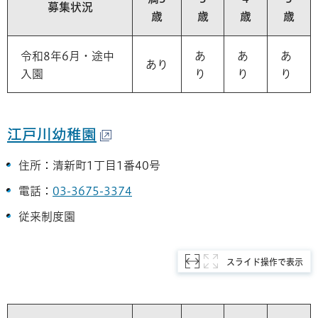
募集状況
歳
歳
歳
歳
令和8年6月・途中
あ
あ
あ
あり
入園
り
り
り
江戸川幼稚園
住所：清新町1丁目1番40号
電話：
03-3675-3374
従来制度園
スライド操作で表示