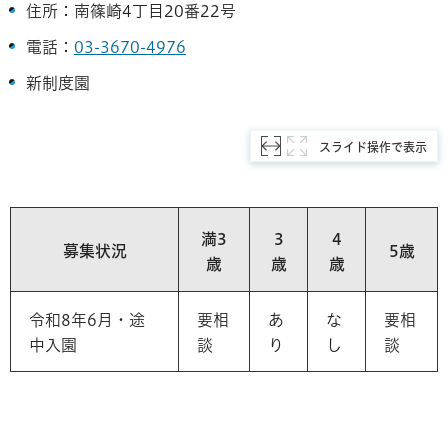
住所：南篠崎4丁目20番22号
電話：
03-3670-4976
新制度園
スライド操作で表示
満3
3
4
募集状況
5歳
歳
歳
歳
令和8年6月・途
要相
あ
な
要相
中入園
談
り
し
談