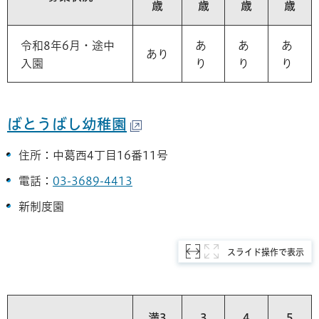
歳
歳
歳
歳
令和8年6月・途中
あ
あ
あ
あり
入園
り
り
り
ばとうばし幼稚園
住所：中葛西4丁目16番11号
電話：
03-3689-4413
新制度園
スライド操作で表示
満3
3
4
5