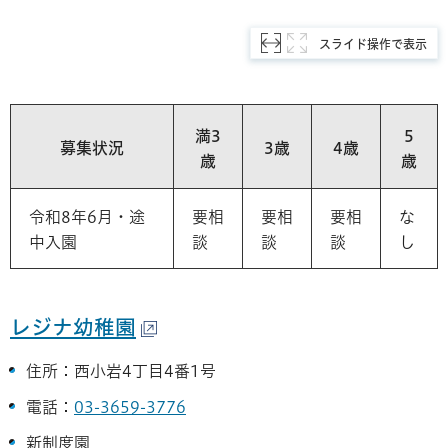
スライド操作で表示
満3
5
募集状況
3歳
4歳
歳
歳
令和8年6月・途
要相
要相
要相
な
中入園
談
談
談
し
レジナ幼稚園
住所：西小岩4丁目4番1号
電話：
03-3659-3776
新制度園