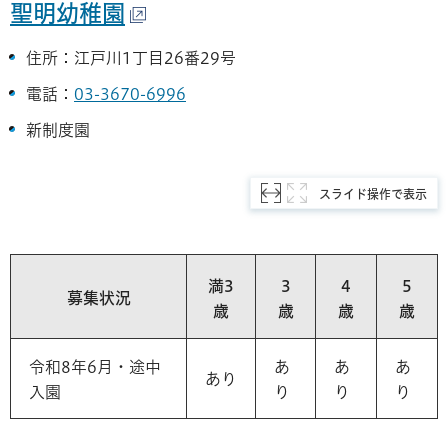
聖明幼稚園
住所：江戸川1丁目26番29号
電話：
03-3670-6996
新制度園
スライド操作で表示
満3
3
4
5
募集状況
歳
歳
歳
歳
令和8年6月・途中
あ
あ
あ
あり
入園
り
り
り