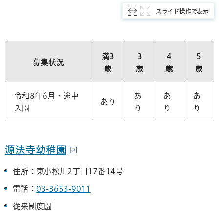
スライド操作で表示
満3
3
4
5
募集状況
歳
歳
歳
歳
令和8年6月・途中
あ
あ
あ
あり
入園
り
り
り
源法寺幼稚園
住所：東小松川2丁目17番14号
電話：
03-3653-9011
従来制度園