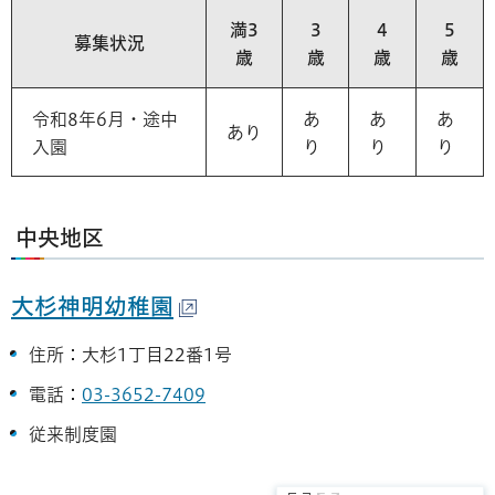
満3
3
4
5
募集状況
歳
歳
歳
歳
令和8年6月・途中
あ
あ
あ
あり
入園
り
り
り
中央地区
大杉神明幼稚園
住所：大杉1丁目22番1号
電話：
03-3652-7409
従来制度園