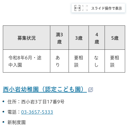
スライド操作で表示
満3
4
募集状況
3歳
5歳
歳
歳
令和8年6月・途
あ
要相
な
要相
中入園
り
談
し
談
西小岩幼稚園（認定こども園）
住所：西小岩3丁目17番9号
電話：
03-3657-5333
新制度園