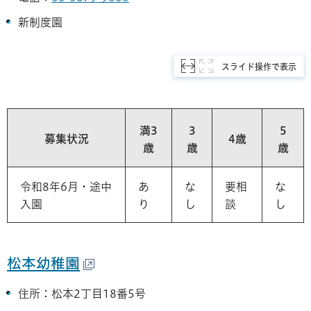
新制度園
スライド操作で表示
満3
3
5
募集状況
4歳
歳
歳
歳
令和8年6月・途中
あ
な
要相
な
入園
り
し
談
し
松本幼稚園
住所：松本2丁目18番5号