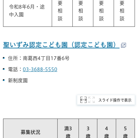
要
要
要
要
令和8年6月・途
相
相
相
相
中入園
談
談
談
談
聖いずみ認定こども園（認定こども園）
住所：南葛西4丁目17番6号
電話：
03-3688-5550
新制度園
スライド操作で表示
満3
3
4
5
募集状況
歳
歳
歳
歳