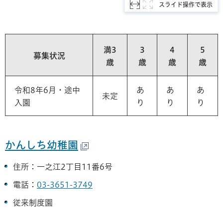
スライド操作で表示
満3
3
4
5
募集状況
歳
歳
歳
歳
令和8年6月・途中
あ
あ
あ
未定
入園
り
り
り
かんしち幼稚園
住所：一之江2丁目11番6号
電話：
03-3651-3749
従来制度園