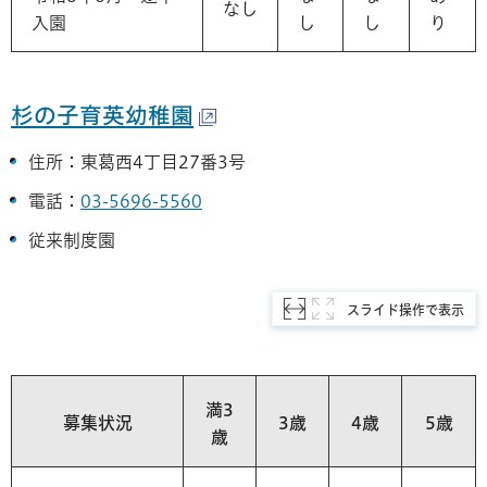
なし
入園
し
し
り
杉の子育英幼稚園
住所：東葛西4丁目27番3号
電話：
03-5696-5560
従来制度園
スライド操作で表示
満3
募集状況
3歳
4歳
5歳
歳