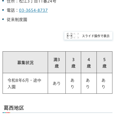
住所：松江3丁目11番24号
電話：
03-3654-8737
従来制度園
スライド操作で表示
満3
3
4
5
募集状況
歳
歳
歳
歳
令和8年6月・途中
あ
あ
あ
あり
入園
り
り
り
葛西地区