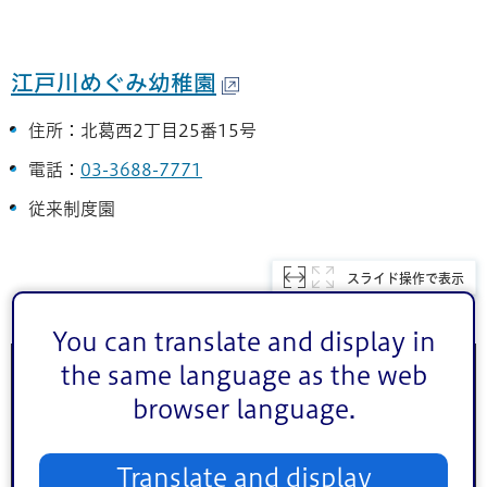
江戸川めぐみ幼稚園
住所：北葛西2丁目25番15号
電話：
03-3688-7771
従来制度園
スライド操作で表示
You can translate and display in
the same language as the web
満3
3
4
5
募集状況
歳
歳
歳
歳
browser language.
令和8年6月・途中
あ
な
な
Translate and display
あり