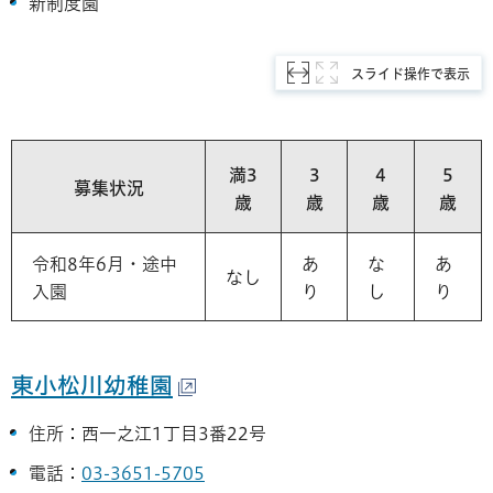
新制度園
スライド操作で表示
満3
3
4
5
募集状況
歳
歳
歳
歳
令和8年6月・途中
あ
な
あ
なし
入園
り
し
り
東小松川幼稚園
住所：西一之江1丁目3番22号
電話：
03-3651-5705