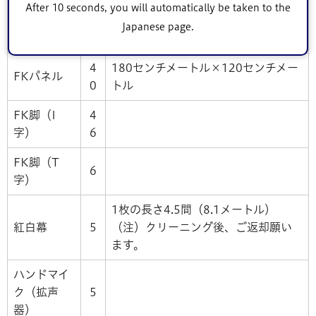
イト
0
After 10 seconds, you will automatically be taken to the
Japanese page.
プラ舟
3
4
180センチメートル×120センチメー
FKパネル
0
トル
FK脚（I
4
字）
6
FK脚（T
6
字）
1枚の長さ4.5間（8.1メートル）
紅白幕
5
（注）クリーニング後、ご返却願い
ます。
ハンドマイ
ク（拡声
5
器）