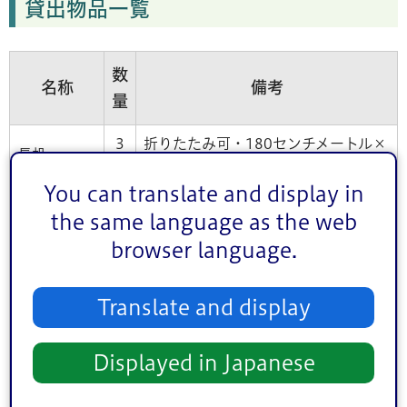
貸出物品一覧
数
名称
備考
量
3
折りたたみ可・180センチメートル×
長机
4
45センチメートル
You can translate and display in
5
パイプ椅子
折りたたみ可
the same language as the web
0
browser language.
テント（6
360センチメートル×540センチメー
2
本脚）
トル
Translate and display
テント（4
270センチメートル×360センチメー
8
本脚）
トル
Displayed in Japanese
テントウェ
2
1個の重さ10kg