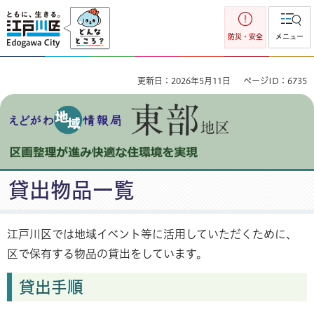
江戸川区
防災・安全
メニュー
更新日：2026年5月11日
ページID：6735
えどがわ地域情報局 東部地区 区画整理が進み快適な住環境を
貸出物品一覧
実現
江戸川区では地域イベント等に活用していただくために、
区で保有する物品の貸出をしています。
貸出手順