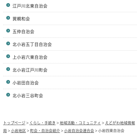
江戸川北東自治会
巽親和会
五仲自治会
北小岩五丁目自治会
上小岩六東自治会
北小岩江戸川町会
小岩田自治会
北小岩三谷町会
トップページ
>
くらし・手続き
>
地域活動・コミュニティ
>
えどがわ地域情報
局
>
小岩地区
>
町会・自治会紹介
>
小岩自治会連合会
> 小岩四東自治会