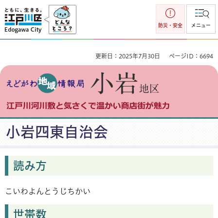
江戸川区
防災・安全
メニュー
更新日：2025年7月30日
ページID：6694
えどがわ地域情報局 小岩地区 江戸川河川敷と気さくで温かい
小岩四東自治会
商店街が魅力
読み方
こいわよんとうじちかい
世帯数