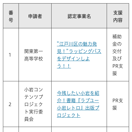
番
支援
申請者
認定事業名
号
内容
補助
”江戸川区の魅力発
金の
関東第一
見！”ラッピングバス
交付
1
高等学校
をデザインしよ
及び
う！！
PR支
援
小岩コン
今残したい小岩を紹
テンツプ
介！書籍『ラブユー
PR支
2
ロジェク
小岩レトロ』出版プ
援
ト実行委
ロジェクト
員会