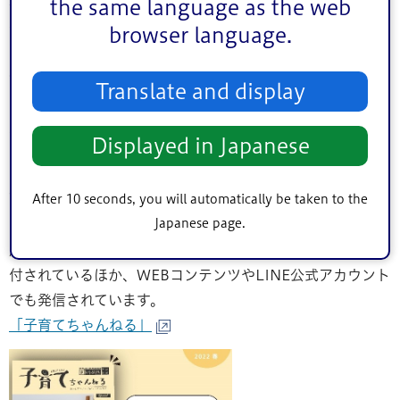
本号は、春からはじめる習い事などの子育て情報のほか、
長引くコロナ禍で関心も高い「休日の過ごし方」につい
て、区在住のファミリーを対象にしたアンケートをもとに
特集されています。子どもも大人も楽しく「休日を過ご
す」魅力的なお出かけスポットとして、23区で公園面積最
大を誇る江戸川区ならではのさまざまな公園などもランキ
ングやエリア別に紹介されています。
発行・配置場所等
「子育てちゃんねる」は春号と秋号の年2回発行され、区役
所、区内図書館、子育てひろば、私立幼稚園などで設置配
付されているほか、WEBコンテンツやLINE公式アカウント
でも発信されています。
「子育てちゃんねる」