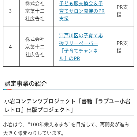
株式会社
子ども服交換会＆子
PR支
3
京葉十二
育てサロン開催のPR
援
社広告社
支援
江戸川区の子育て応
株式会社
援フリーペーパー
PR支
4
京葉十二
『子育てチャンネ
援
社広告社
ル』のPR
認定事業の紹介
小岩コンテンツプロジェクト「書籍『ラブユー小岩
レトロ』出版プロジェクト」
小岩は今、“100年栄えるまち”を目指して、再開発が進み
大きく様変わりしています。