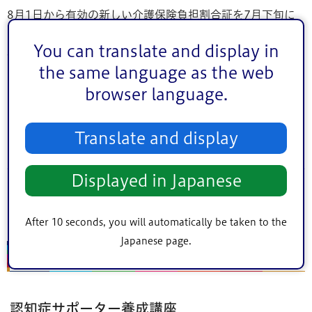
8月1日から有効の新しい介護保険負担割合証を7月下旬に
お送りします。介護サービスなどを利用する際、介護保険
You can translate and display in
被保険者証と一緒に提示してください。
the same language as the web
【対象】
browser language.
（1）要介護・要支援認定を受けている方
（2）サービス・活動事業を受けている方
Translate and display
問い合わせ
Displayed in Japanese
（1）給付係 電話：
03-5662-0309
（2）事業者調整係 電話：
03-5662-0032
After 10 seconds, you will automatically be taken to the
Japanese page.
講座・講習
認知症サポーター養成講座